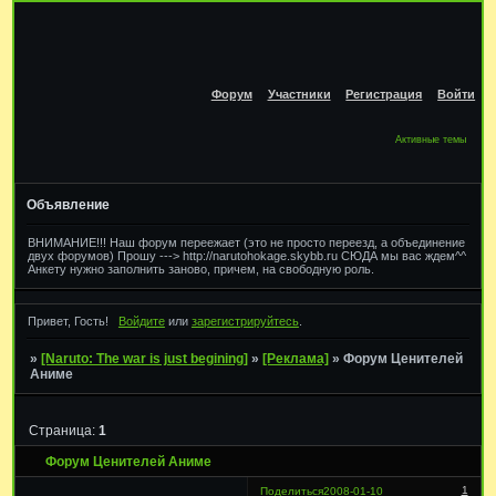
Форум
Участники
Регистрация
Войти
Активные темы
Объявление
ВНИМАНИЕ!!! Наш форум переежает (это не просто переезд, а объединение
двух форумов) Прошу ---> http://narutohokage.skybb.ru СЮДА мы вас ждем^^
Анкету нужно заполнить заново, причем, на свободную роль.
Привет, Гость!
Войдите
или
зарегистрируйтесь
.
»
[Naruto: The war is just begining]
»
[Реклама]
»
Форум Ценителей
Аниме
Страница:
1
Форум Ценителей Аниме
1
Поделиться
2008-01-10