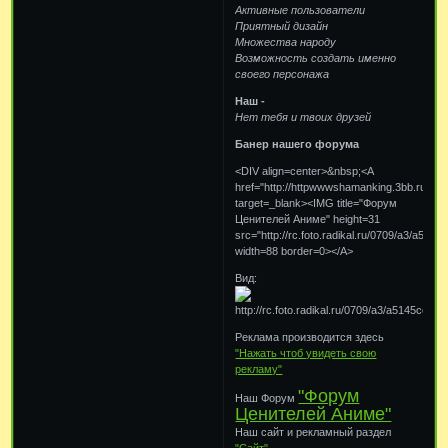
Активные пользователи
Приятный дизайн
Множества народу
Возможность создать именно
своего персонажа
Наш -
Нет тебя и твоих друзей
Банер нашего форума
<DIV align=center>&nbsp;<A
href="http://httpwwwshamanking.3bb.ru/"
target=_blank><IMG title="Форум
Ценителей Аниме" height=31
src="http://rc.foto.radikal.ru/0709/a3/a5145c
width=88 border=0></A>
Вид:
Реклама производится здесь
"Нажать чтоб увидеть свою
рекламу"
"Форум
Наш Форум
Ценителей Аниме"
Наш сайт и рекламный раздел