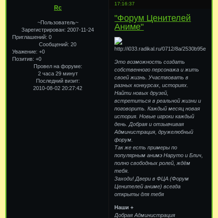
17:16:37
Rc
"Форум Ценителей
~Пользователь~
Аниме"
Зарегистрирован
: 2007-11-24
Приглашений:
0
Сообщений:
20
Уважение:
+0
Позитив:
+0
Это возможность создать
Провел на форуме:
собственного персонажа и жить
2 часа 29 минут
своей жизнь. Участвовать в
Последний визит:
разных конкурсах, историях.
2010-08-02 20:27:42
Найти новых друзей,
встретиться в реальной жизни и
поговорить. Каждый месяц новая
история. Новые игроки каждый
день. Добрая и отзывчивая
Администрация, дружелюбный
форум.
Так же есть примеры по
популярным анимэ Наруто и Блич,
полно свободных ролей, ждём
тебя.
Заходи! Двери в ФЦА (Форум
Ценителей аниме) всегда
открыты для тебя
Наши +
Добрая Администрация