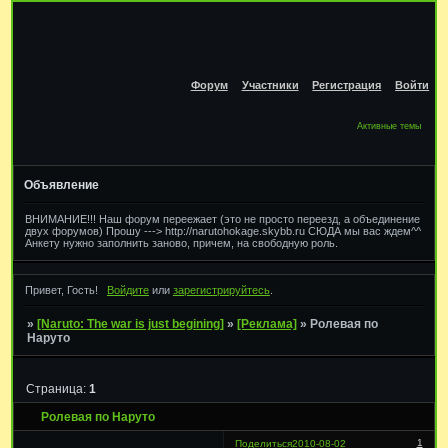
Форум
Участники
Регистрация
Войти
Активные темы
Объявление
ВНИМАНИЕ!!! Наш форум переежает (это не просто переезд, а объединение
двух форумов) Прошу ---> http://narutohokage.skybb.ru СЮДА мы вас ждем^^
Анкету нужно заполнить заново, причем, на свободную роль.
Привет, Гость!
Войдите
или
зарегистрируйтесь
.
»
[Naruto: The war is just begining]
»
[Реклама]
»
Ролевая по
Наруто
Страница:
1
Ролевая по Наруто
1
Поделиться
2010-08-02