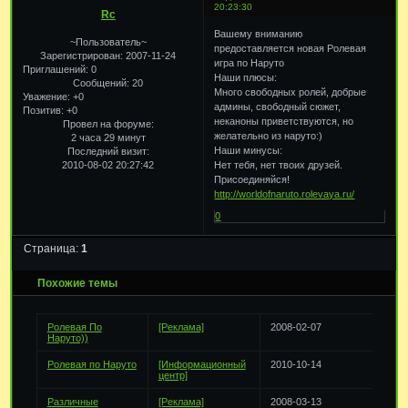
20:23:30
Rc
Вашему вниманию
~Пользователь~
предоставляется новая Ролевая
Зарегистрирован
: 2007-11-24
игра по Наруто
Приглашений:
0
Наши плюсы:
Сообщений:
20
Много свободных ролей, добрые
Уважение:
+0
админы, свободный сюжет,
Позитив:
+0
неканоны приветствуются, но
Провел на форуме:
желательно из наруто:)
2 часа 29 минут
Наши минусы:
Последний визит:
2010-08-02 20:27:42
Нет тебя, нет твоих друзей.
Присоединяйся!
http://worldofnaruto.rolevaya.ru/
0
Страница:
1
Похожие темы
Ролевая По
[Реклама]
2008-02-07
Наруто))
Ролевая по Наруто
[Информационный
2010-10-14
центр]
Различные
[Реклама]
2008-03-13