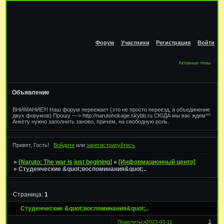
Форум
Участники
Регистрация
Войти
Активные темы
Объявление
ВНИМАНИЕ!!! Наш форум переежает (это не просто переезд, а объединение
двух форумов) Прошу ---> http://narutohokage.skybb.ru СЮДА мы вас ждем^^
Анкету нужно заполнить заново, причем, на свободную роль.
Привет, Гость!
Войдите
или
зарегистрируйтесь
.
»
[Naruto: The war is just begining]
»
[Информационный центр]
»
Студенческие &quot;воспоминания&quot;..
Страница:
1
Студенческие &quot;воспоминания&quot;..
1
Поделиться
2023-05-11