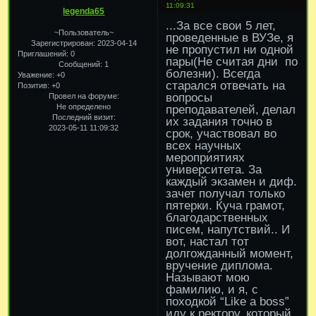
11:09:31
legenda65
...За все свои 5 лет,
~Пользователь~
проведенные в ВУЗе, я
Зарегистрирован
: 2023-04-14
не пропустил ни одной
Приглашений:
0
пары(Не считая дни по
Сообщений:
1
болезни). Всегда
Уважение:
+0
старался отвечать на
Позитив:
+0
вопросы
Провел на форуме:
Не определено
преподавателей, делал
Последний визит:
их задания точно в
2023-05-11 11:09:32
срок, участвовал во
всех научных
мероприятиях
университета. За
каждый экзамен и диф.
зачет получал только
пятерки. Куча грамот,
благодарственных
писем, напутствий.. И
вот, настал тот
долгожданный момент,
вручение диплома.
Называют мою
фамилию, и я, с
походкой “Like a boss”
иду к ректору, который