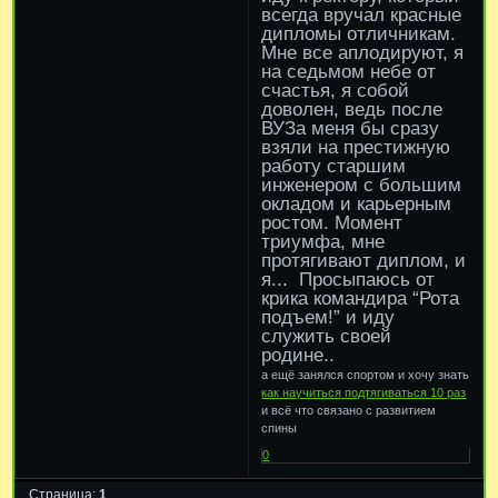
всегда вручал красные
дипломы отличникам.
Мне все аплодируют, я
на седьмом небе от
счастья, я собой
доволен, ведь после
ВУЗа меня бы сразу
взяли на престижную
работу старшим
инженером с большим
окладом и карьерным
ростом. Момент
триумфа, мне
протягивают диплом, и
я... Просыпаюсь от
крика командира “Рота
подъем!” и иду
служить своей
родине..
а ещё занялся спортом и хочу знать
как научиться подтягиваться 10 раз
и всё что связано с развитием
спины
0
Страница:
1