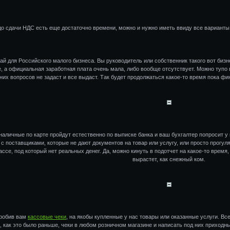
до сдачи НДС есть еще достаточно времени, можно и нужно иметь ввиду все варианты
й для Российского малого бизнеса. Вы руководитель или собственник такого вот бизне
, а официальная заработная плата очень мала, либо вообще отсутствует. Можно тупо 
их вопросов не задаст и все выдаст. Так будет продолжаться какое-то время пока фи
наличные по карте пройдут естественно по выписке банка и ваш бухгалтер попросит у
 поставщиками, которые не дают документов на товар или услугу, или просто прогуля
ассе, под который нет реальных денег. Да, можно кинуть в подотчет на какое-то время,
вырастет, как снежный ком.
пробив вам
кассовые чеки
, на якобы купленные у нас товары или оказанные услуги. Вс
ь, как это было раньше, чеки в любом розничном магазине и написать под них приходн