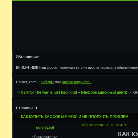
Объявление
ВНИМАНИЕ!!! Наш форум переежает (это не просто переезд, а объединение д
Привет, Гость!
Войдите
или
зарегистрируйтесь
.
»
[Naruto: The war is just begining]
»
[Информационный центр]
»
КА
Страница:
1
КАК КУПИТЬ КАССОВЫЕ ЧЕКИ И НЕ ППОЛУЧТЬ ПРОБЛЕМ
Поделиться
2023-11-03 10:37:18
gdjvfszeol
КАК К
~Пользователь~