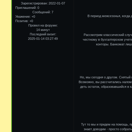
Зарегистрирован
: 2022-01-07
Приглашений:
0
Сообщений:
7
В период межсезонья, когда 
Уважение:
+0
Позитив:
+0
Провел на форуме:
14 минут
Последний визит:
Рассмотрим классический случа
2025-01-14 03:27:49
честному в бухгалтерском учете
конторы. Банкомат лишн
Но, мы сегодня о другом. Снятый 
Возможно, вы рассчитались налом с
деть остаток, образовавшийся в к
Тут то мы и придем на помощь, 
знает доводим - просто собрат