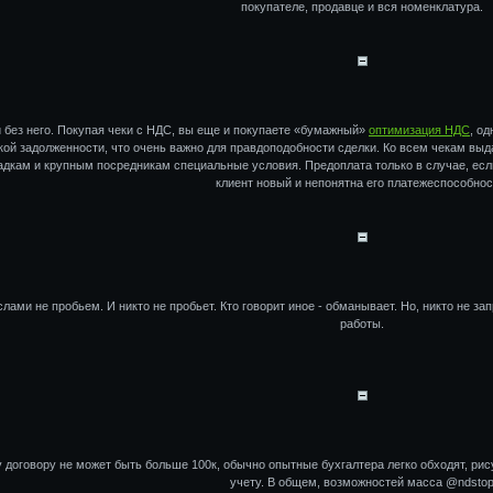
покупателе, продавце и вся номенклатура.
 без него. Покупая чеки с НДС, вы еще и покупаете «бумажный»
оптимизация НДС
, о
кой задолженности, что очень важно для правдоподобности сделки. Ко всем чекам вы
дкам и крупным посредникам специальные условия. Предоплата только в случае, есл
клиент новый и непонятна его платежеспособнос
лами не пробьем. И никто не пробьет. Кто говорит иное - обманывает. Но, никто не з
работы.
у договору не может быть больше 100к, обычно опытные бухгалтера легко обходят, р
учету. В общем, возможностей масса @ndsto