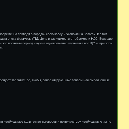
дновременно приводя в порядок свою кассу и экономя на налогах. В этом
дадим счета фактуры, УПД. Цена в зависимости от объемов и НДС. Большие
и это прошлый период и нужна одновременно уточненка по НДС и, при этом
ть.
апрещает заплатить за, якобы, ранее отгруженные товары или выполненные
исуя необходимое количество договоров и номенклатуру необходимую им по
p