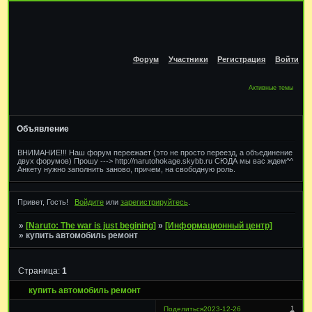
Форум
Участники
Регистрация
Войти
Активные темы
Объявление
ВНИМАНИЕ!!! Наш форум переежает (это не просто переезд, а объединение
двух форумов) Прошу ---> http://narutohokage.skybb.ru СЮДА мы вас ждем^^
Анкету нужно заполнить заново, причем, на свободную роль.
Привет, Гость!
Войдите
или
зарегистрируйтесь
.
»
[Naruto: The war is just begining]
»
[Информационный центр]
»
купить автомобиль ремонт
Страница:
1
купить автомобиль ремонт
1
Поделиться
2023-12-26