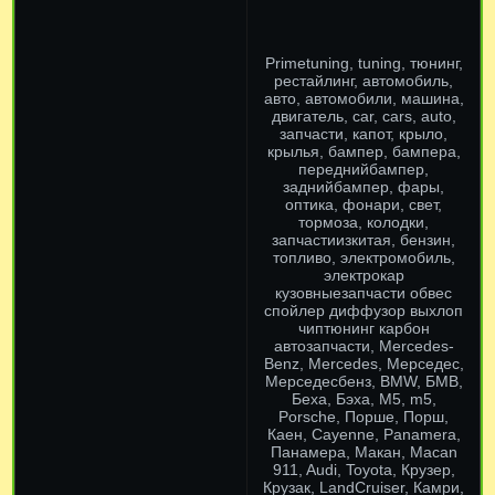
Primetuning, tuning, тюнинг,
рестайлинг, автомобиль,
авто, автомобили, машина,
двигатель, car, cars, auto,
запчасти, капот, крыло,
крылья, бампер, бампера,
переднийбампер,
заднийбампер, фары,
оптика, фонари, свет,
тормоза, колодки,
запчастиизкитая, бензин,
топливо, электромобиль,
электрокар
кузовныезапчасти обвес
спойлер диффузор выхлоп
чиптюнинг карбон
автозапчасти, Mercedes-
Benz, Mercedes, Мерседес,
Мерседесбенз, BMW, БМВ,
Беха, Бэха, М5, m5,
Porsche, Порше, Порш,
Каен, Cayenne, Panamera,
Панамера, Макан, Macan
911, Audi, Toyota, Крузер,
Крузак, LandCruiser, Камри,